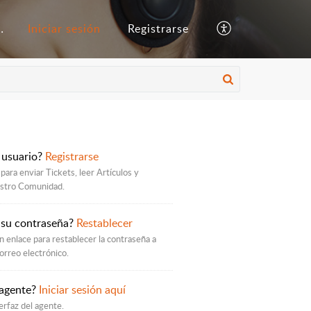
ocimientos
Iniciar sesión
Registrarse
 usuario?
Registrarse
para enviar Tickets, leer Artículos y
estro Comunidad.
 su contraseña?
Restablecer
 enlace para restablecer la contraseña a
orreo electrónico.
 agente?
Iniciar sesión aquí
erfaz del agente.