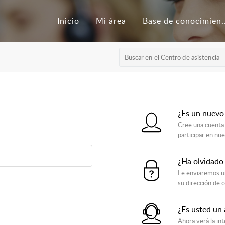
Inicio
Mi área
Base de con
¿Es un nuevo
Cree una cuenta 
participar en nu
¿Ha olvidado
Le enviaremos un
su dirección de c
¿Es usted un
Ahora verá la int